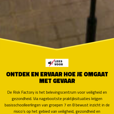
LEES
VOOR
ONTDEK EN ERVAAR HOE JE OMGAAT
MET GEVAAR
De Risk Factory is het belevingscentrum voor veiligheid en
gezondheid. Via nagebootste praktijksituaties krijgen
basisschoolleerlingen van groepen 7 en 8 bewust inzicht in de
risico’s op het gebied van veilig­heid, gezondheid en