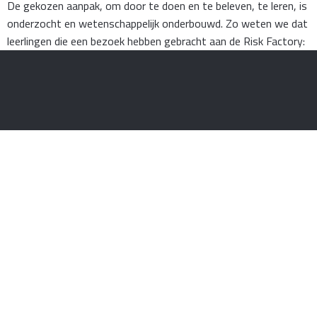
De gekozen aanpak, om door te doen en te beleven, te leren, is
onderzocht en wetenschappelijk onderbouwd. Zo weten we dat
leerlingen die een bezoek hebben gebracht aan de Risk Factory:
hoger scoren op prestatie- en kennistesten over
handelingen bij onveilige situaties,
aantoonbaar meer kennis hebben over de behandelde
veiligheidsonderwerpen,
risico’s beter kunnen inschatten en beoordelen.