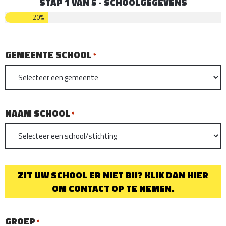
STAP
1
VAN
5
- SCHOOLGEGEVENS
20%
GEMEENTE SCHOOL
*
NAAM SCHOOL
*
ZIT UW SCHOOL ER NIET BIJ? KLIK DAN HIER
OM CONTACT OP TE NEMEN.
GROEP
*