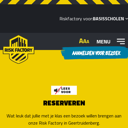
Riskfactory voor:
BASISSCHOLEN
MENU
AANMELDEN VOOR BEZOEK
LEES
VOOR
RESERVEREN
Wat leuk dat jullie met je klas een bezoek willen brengen aan
onze Risk Factory in Geertruidenberg.